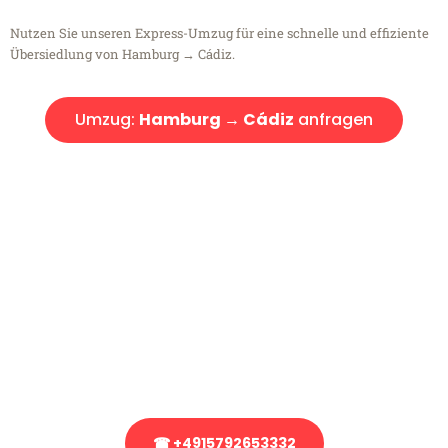
Nutzen Sie unseren Express-Umzug für eine schnelle und effiziente
Übersiedlung von Hamburg → Cádiz.
Umzug:
Hamburg → Cádiz
anfragen
Kostenlose Beratung!
Sie haben Fragen?
Sie haben Fragen zu Ihrem Transport oder benötigen eine Beratung
bezüglich Ihres Umzug?
Rufen Sie uns gerne an, unser Team aus Experten freut sich, Ihnen
kostenlos weiterzuhelfen!
☎ +4915792653332