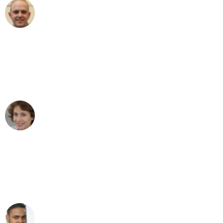
Frederik F.
Umzug in Hamburg
"Besser hätte ich mir den Umzug von
Hamburg nach Wien nicht vorstellen
können - DANKE!"
Maria W
Umzug von Hamburg nach Wien
"Mein Klavier kam in unter 24 Stunden
ohne einen Kratzer an - ein
erstklassiger Service!"
Ümit Y.
Klaviertransport in Hamburg