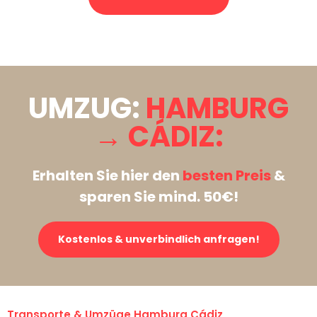
Stattdessen eine unverbindliche Anfrage senden
UMZUG:
HAMBURG
→ CÁDIZ:
Erhalten Sie hier den
besten Preis
&
sparen Sie mind. 50€!
Kostenlos & unverbindlich anfragen!
Transporte & Umzüge Hamburg Cádiz