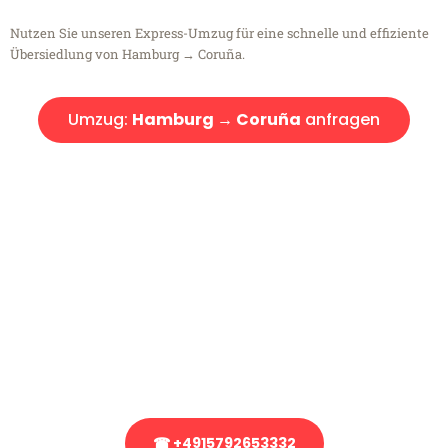
Nutzen Sie unseren Express-Umzug für eine schnelle und effiziente
Übersiedlung von Hamburg → Coruña.
Umzug:
Hamburg → Coruña
anfragen
Kostenlose Beratung!
Sie haben Fragen?
Sie haben Fragen zu Ihrem Transport oder benötigen eine Beratung
bezüglich Ihres Umzug?
Rufen Sie uns gerne an, unser Team aus Experten freut sich, Ihnen
kostenlos weiterzuhelfen!
☎ +4915792653332