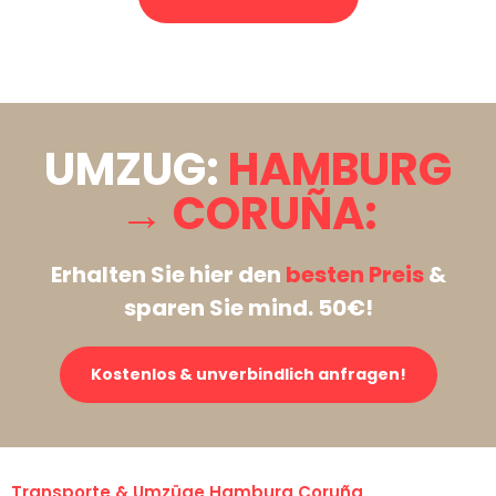
Stattdessen eine unverbindliche Anfrage senden
UMZUG:
HAMBURG
→ CORUÑA:
Erhalten Sie hier den
besten Preis
&
sparen Sie mind. 50€!
Kostenlos & unverbindlich anfragen!
Transporte & Umzüge Hamburg Coruña