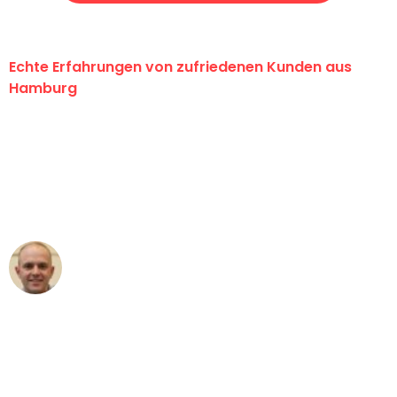
Echte Erfahrungen von zufriedenen Kunden aus
Hamburg
"Erste Klasse! Ein großes Dankeschön
an das gesamte Team von Klein
Umzugsservice für ihren
außergewöhnlichen Service!"
Frederik F.
Umzug in Hamburg
"Besser hätte ich mir den Umzug von
Hamburg nach Wien nicht vorstellen
können - DANKE!"