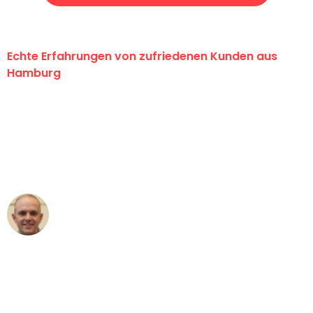
Echte Erfahrungen von zufriedenen Kunden aus
Hamburg
"Erste Klasse! Ein großes Dankeschön
an das gesamte Team von Klein
Umzugsservice für ihren
außergewöhnlichen Service!"
Frederik F.
Umzug in Hamburg
"Besser hätte ich mir den Umzug von
Hamburg nach Wien nicht vorstellen
können - DANKE!"