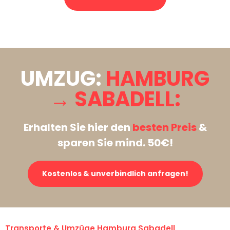
Stattdessen eine unverbindliche Anfrage senden
UMZUG:
HAMBURG
→ SABADELL:
Erhalten Sie hier den
besten Preis
&
sparen Sie mind. 50€!
Kostenlos & unverbindlich anfragen!
Transporte & Umzüge Hamburg Sabadell