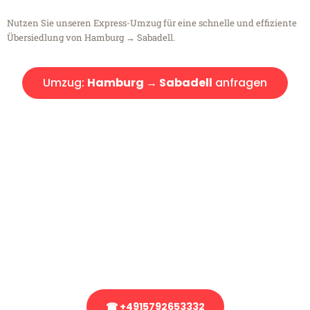
Nutzen Sie unseren Express-Umzug für eine schnelle und effiziente
Übersiedlung von Hamburg → Sabadell.
Umzug:
Hamburg → Sabadell
anfragen
Kostenlose Beratung!
Sie haben Fragen?
Sie haben Fragen zu Ihrem Transport oder benötigen eine Beratung
bezüglich Ihres Umzug?
Rufen Sie uns gerne an, unser Team aus Experten freut sich, Ihnen
kostenlos weiterzuhelfen!
☎ +4915792653332