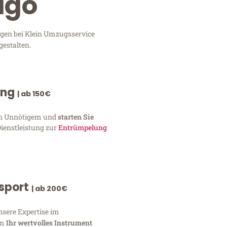
igo
ngen bei Klein Umzugsservice
gestalten.
ung
| ab 150€
von Unnötigem und
starten Sie
Dienstleistung zur
Entrümpelung
nsport
| ab 200€
nsere Expertise im
um
Ihr wertvolles Instrument