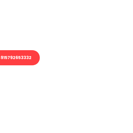
 Transport oder benötigen eine
 Umzug?
ser Team aus Experten freut sich,
elfen!
915792653332
nverbindliche Anfrage senden