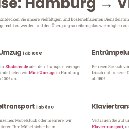
eise: Hamburg → V
decken Sie unsere vielfältigen und kosteneffizienten Dienstleistu
n gerecht zu werden und den Übergang so reibungslos wie möglich zu 
 Umzug
Entrümpel
| ab 100€
für
Studierende
oder den Transport weniger
Befreien Sie sich 
ände bieten wir
Mini-Umzüge
in Hamburg
frisch
mit unserer 
 100€ an.
ab 150€.
ltransport
Klaviertra
| ab 80€
inzelnes Möbelstück oder mehrere, wir
Vertrauen Sie auf u
tieren Ihre Möbel sicher beim
Klaviertransport
, 