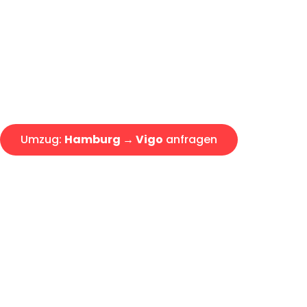
Express-Abwicklung in unter 2
Über 15 Jahre Erfahrung mit 
Angebot erhalten in unter 30 
Umzug:
Hamburg → Vigo
anfragen
Alle Umzugsanfragen sind zu 100% kostenlos & unverbind