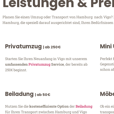
Leistungen & Pr
Planen Sie einen Umzug oder Transport von Hamburg nach Vigo? Ent
Hamburg, die speziell darauf ausgerichtet sind, Ihren Bedürfnisse
Privatumzug
Mini
| ab 250€
Starten Sie Ihren Neuanfang in Vigo mit unserem
Perfekt 
Gegenst
umfassenden
Privatumzug
Service
, der bereits ab
schon ab
250€ beginnt.
Beiladung
Möbe
| ab 50€
Nutzen Sie die
kosteneffiziente Option
der
Beiladung
Ob ein e
für Ihren Transport zwischen Hamburg und Vigo
transpor