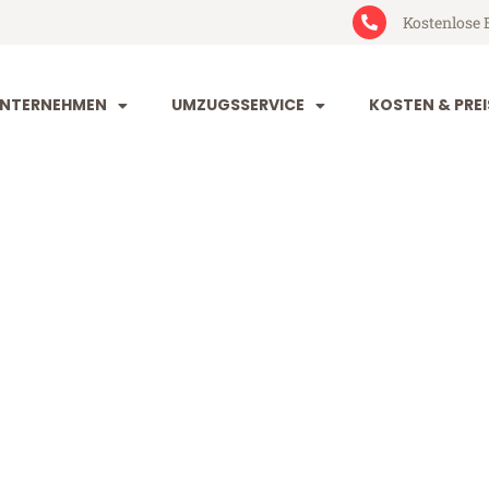
Kostenlose 
NTERNEHMEN
UMZUGSSERVICE
KOSTEN & PREI
rg Vigo
o (ab 199€)