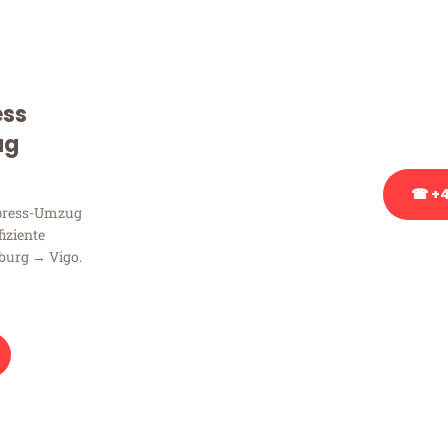
Sie haben Fragen zu Ihrem
Beratung bezüglich Ihres
Rufen Sie uns gerne an, un
ess
Ihnen kostenlos weiterzuh
ug
☎ +4
xpress-Umzug
fiziente
Stattdessen eine u
burg → Vigo.