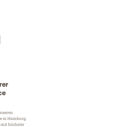
g
rer
Kostenlose Beratung!
ce
Sie 
Frag
unseren
e in Hamburg,
 mit höchster