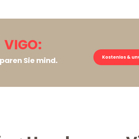
 VIGO:
Kostenlos & un
paren Sie mind.