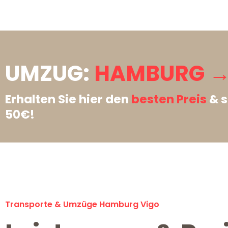
UMZUG:
HAMBURG →
Erhalten Sie hier den
besten Preis
& s
50€!
Transporte & Umzüge Hamburg Vigo