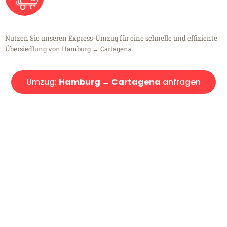
Nutzen Sie unseren Express-Umzug für eine schnelle und effiziente
Übersiedlung von Hamburg → Cartagena.
Umzug:
Hamburg → Cartagena
anfragen
Kostenlose Beratung!
Sie haben Fragen?
Sie haben Fragen zu Ihrem Transport oder benötigen eine Beratung
bezüglich Ihres Umzug?
Rufen Sie uns gerne an, unser Team aus Experten freut sich, Ihnen
kostenlos weiterzuhelfen!