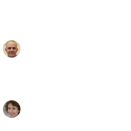
"Erste Klasse! Ein großes Dankeschön
an das gesamte Team von Klein
Umzugsservice für ihren
außergewöhnlichen Service!"
Frederik F.
Umzug in Hamburg
"Besser hätte ich mir den Umzug von
Hamburg nach Wien nicht vorstellen
können - DANKE!"
Maria W
Umzug von Hamburg nach Wien