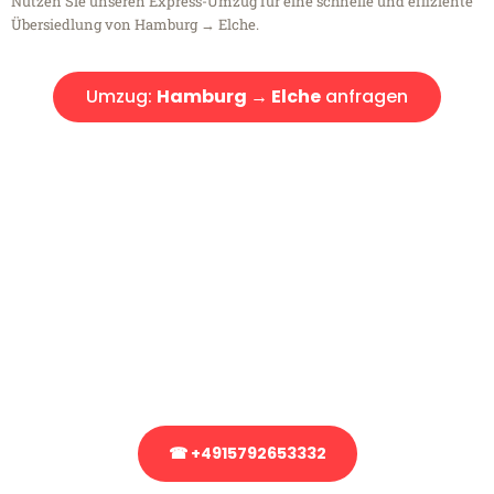
Nutzen Sie unseren Express-Umzug für eine schnelle und effiziente
Übersiedlung von Hamburg → Elche.
Umzug:
Hamburg → Elche
anfragen
Kostenlose Beratung!
Sie haben Fragen?
Sie haben Fragen zu Ihrem Transport oder benötigen eine Beratung
bezüglich Ihres Umzug?
Rufen Sie uns gerne an, unser Team aus Experten freut sich, Ihnen
kostenlos weiterzuhelfen!
☎ +4915792653332